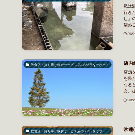
私は
行き
し」
望める
202
店内
飲食店・持ち帰り飲食サービス店の365日をサポート
店舗
を果
なる
文、提
202
常連
飲食店・持ち帰り飲食サービス店の365日をサポート