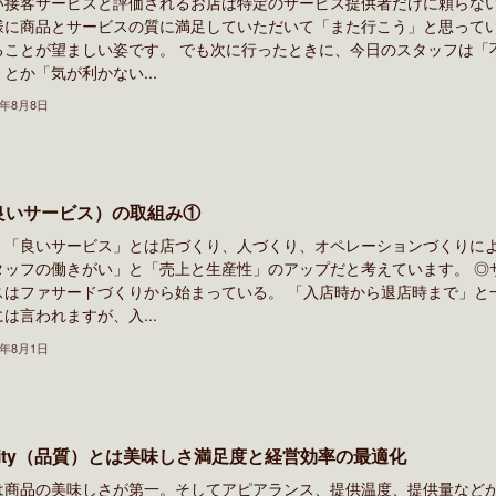
い接客サービスと評価されるお店は特定のサービス提供者だけに頼らな
様に商品とサービスの質に満足していただいて「また行こう」と思って
ることが望ましい姿です。 でも次に行ったときに、今日のスタッフは「
とか「気が利かない...
2年8月8日
良いサービス）の取組み①
、「良いサービス」とは店づくり、人づくり、オペレーションづくりに
タッフの働きがい」と「売上と生産性」のアップだと考えています。 ◎
スはファサードづくりから始まっている。 「入店時から退店時まで」と
は言われますが、入...
2年8月1日
ality（品質）とは美味しさ満足度と経営効率の最適化
は商品の美味しさが第一。そしてアピアランス、提供温度、提供量など