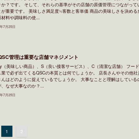
りか？です。 そして、それらの基準がその店舗の原価管理につながって
とが重要です。 美味しさ満足度≒客数と客単価 商品の美味しさを決める
材料や調味料の使...
2年7月25日
QSC管理は重要な店舗マネジメント
lity（美味しい商品）、S（良い接客サービス）、C（清潔な店舗） フー
ス業で必ず出てくるQSCの本質とは何でしょうか。 店長さんやその他社
さんはどのように捉えているでしょうか。 大事なことと理解はしている
、なぜ大事なのか？...
2年7月25日
1
2