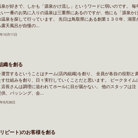
温泉が好きで、しかも「源泉かけ流し」というワードに弱いのです。 毎
たい一番のお気に入りの温泉は三重県にあるのですが、他にも「源泉か
の温泉を探して行っています。 先日は鳥取県にある創業１３０年、湖景
露天風呂が自慢の...
2年10月11日
組織を創る
を運営するということはチーム(店内組織)を創り、 全員が各自の役割と
たす仕組みを創り、日々実行していくことだと思います。 ピークタイム
と店長さんは調理に追われてホールに目が届かない。 他のスタッフは注
供、バッシング、会...
2年9月26日
(リピート)のお客様を創る