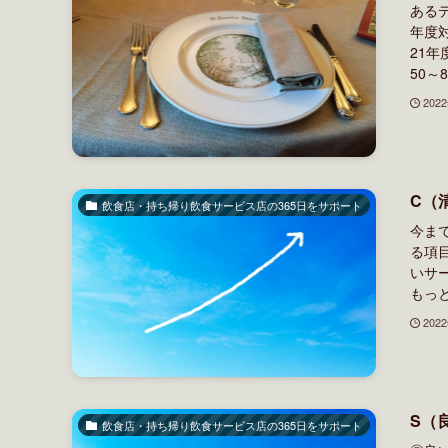
ある
年度
21
50～
202
C（
飲食店・持ち帰り飲食サービス店の365日をサポート
今ま
る項
いサ
もっと
202
S（
飲食店・持ち帰り飲食サービス店の365日をサポート