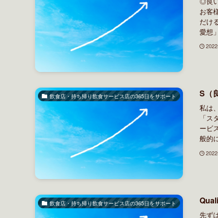
◎良
お客
だけ
愛想」
202
S（
飲食店・持ち帰り飲食サービス店の365日をサポート
私は
「ス
ービ
般的に
202
Qu
飲食店・持ち帰り飲食サービス店の365日をサポート
先ず