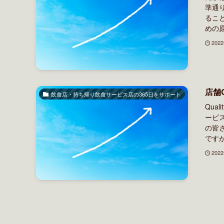
準通
るこ
めの原
202
店舗
飲食店・持ち帰り飲食サービス店の365日をサポート
Qua
ービ
の皆
ですが
202