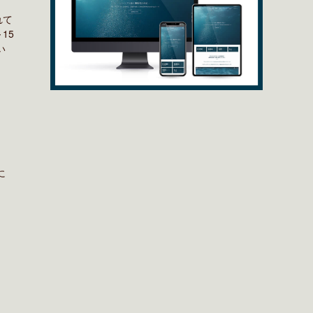
れて
15
い
に